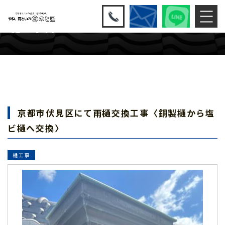
施工事例
京都市伏見区にて雨樋交換工事〈銅製樋から塩
ビ樋へ交換〉
樋工事